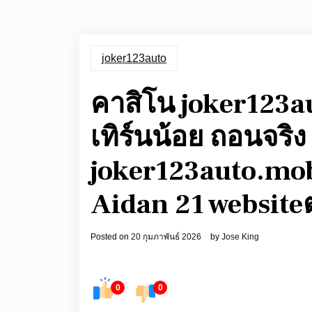
joker123auto
คาสิโน joker123a
เทิร์นน้อย ถอนจริง
joker123auto.mob
Aidan 21 websiteต
Posted on
20 กุมภาพันธ์ 2026
by
Jose King
0
0