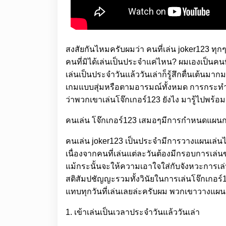
สงสัยกันไหมครับผมว่า คนที่เล่น joker123 ทุ
คนที่มิได้เล่นเป็นประจำแค่ไหน? ผมเองเป็นคนที
เล่นเป็นประจำวันแล้ววันเล่าก็รู้สึกตื่นเต้นม
เกมแบบสุ่มหรือตามอารมณ์ทั้งหมด การกระทำก
ว่าพวกเขาเล่นโจ๊กเกอร์123 ยังไง มารู้ไปพร้อ
คนเล่น โจ๊กเกอร์123 เสมอๆมีการกำหนดแผนก
คนเล่น joker123 เป็นประจำมีการวางแผนเล่นไ
เนื่องจากคนที่เล่นแต่ละวันต้องมีกรอบการเล
แม้กระนั้นจะให้ความเอาใจใส่กับจังหวะการเ
สติสัมปชัญญะรวมทั้งวินัยในการเล่นโจ๊กเกอร์
แทบทุกวันที่เล่นเลยล่ะครับผม พวกเขาวางแผนย
1. เข้าเล่นเป็นเวลาประจำวันแล้ววันเล่า