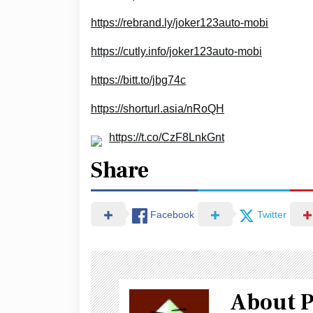
https://rebrand.ly/joker123auto-mobi
https://cutly.info/joker123auto-mobi
https://bitt.to/jbg74c
https://shorturl.asia/nRoQH
https://t.co/CzF8LnkGnt
Share
Facebook
Twitter
About P