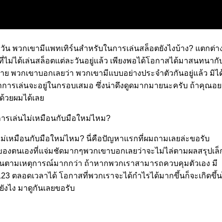
กๆวัน พวกเขามีแพทเทิร์นสำหรับในการเล่นสล็อตยังไงบ้าง? แตกต่
่ไม่ได้เล่นสล็อตแต่ละวันอยู่แล้ว เพียงพอได้โอกาสได้มาสนทนากับผู
ากมาย พวกเขาบอกเลยว่า พวกเขามีแบบอย่างประจำตัวกันอยู่แล้ว มิได
ารเล่นจะอยู่ในกรอบเสมอ ซึ่งน่าดึงดูดมากมายนะครับ ถ้าคุณอยา
มด้วยผมได้เลย
ารเล่นไม่เหมือนกับมือใหม่ไหม?
ม่เหมือนกับมือใหม่ไหม? นี่คือปัญหาแรกที่ผมถามเลยล่ะขอรับ
่นของตนเองที่แจ่มชัดมากๆพวกเขาบอกเลยว่าจะไม่ไล่ตามผลสรุปเล็
ล่นตามเหตุการณ์มากกว่า ถ้าหากพวกเราสามารถควบคุมตัวเอง มี
123 ตลอดเวลาได้ โอกาสที่พวกเราจะได้กำไรได้มากขึ้นก็จะเกิดขึ้น
ังไง มาดูกันเลยขอรับ