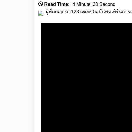
Read Time:
4 Minute, 30 Second
ผู้ที่เล่น joker123 แต่ละวัน มีแพทเทิร์นกา