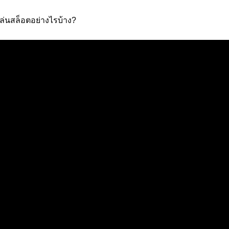
รเล่นสล็อตอย่างไรบ้าง?