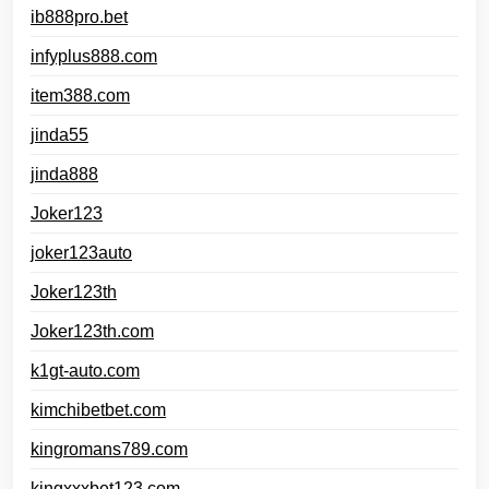
ib888pro.bet
infyplus888.com
item388.com
jinda55
jinda888
Joker123
joker123auto
Joker123th
Joker123th.com
k1gt-auto.com
kimchibetbet.com
kingromans789.com
kingxxxbet123.com