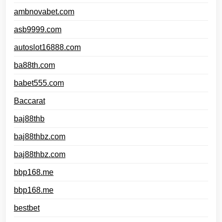
ambnovabet.com
asb9999.com
autoslot16888.com
ba88th.com
babet555.com
Baccarat
baj88thb
baj88thbz.com
baj88thbz.com
bbp168.me
bbp168.me
bestbet