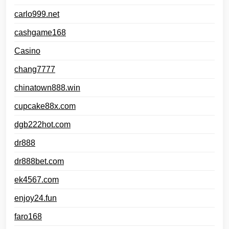
carlo999.net
cashgame168
Casino
chang7777
chinatown888.win
cupcake88x.com
dgb222hot.com
dr888
dr888bet.com
ek4567.com
enjoy24.fun
faro168