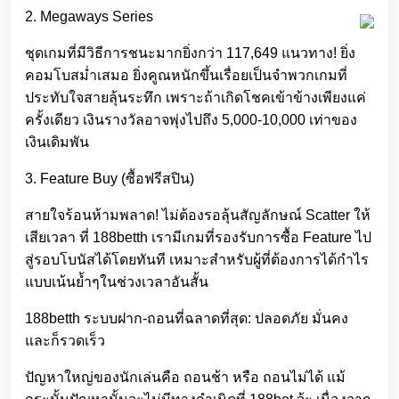
2. Megaways Series
ชุดเกมที่มีวิธีการชนะมากยิ่งกว่า 117,649 แนวทาง! ยิ่ง
คอมโบสม่ำเสมอ ยิ่งคูณหนักขึ้นเรื่อยเป็นจำพวกเกมที่
ประทับใจสายลุ้นระทึก เพราะถ้าเกิดโชคเข้าข้างเพียงแค่
ครั้งเดียว เงินรางวัลอาจพุ่งไปถึง 5,000-10,000 เท่าของ
เงินเดิมพัน
3. Feature Buy (ซื้อฟรีสปิน)
สายใจร้อนห้ามพลาด! ไม่ต้องรอลุ้นสัญลักษณ์ Scatter ให้
เสียเวลา ที่ 188betth เรามีเกมที่รองรับการซื้อ Feature ไป
สู่รอบโบนัสได้โดยทันที เหมาะสำหรับผู้ที่ต้องการได้กำไร
แบบเน้นย้ำๆในช่วงเวลาอันสั้น
188betth ระบบฝาก-ถอนที่ฉลาดที่สุด: ปลอดภัย มั่นคง
และก็รวดเร็ว
ปัญหาใหญ่ของนักเล่นคือ ถอนช้า หรือ ถอนไม่ได้ แม้