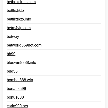
betboxclubs.com
betflixtikto
betflixtikto.info
betm4vip.com
betway
betworld369hot.com
bh99
bluewin8888.info
bng55
bombet888.win
bonanza99
bonus888
carlo999.net