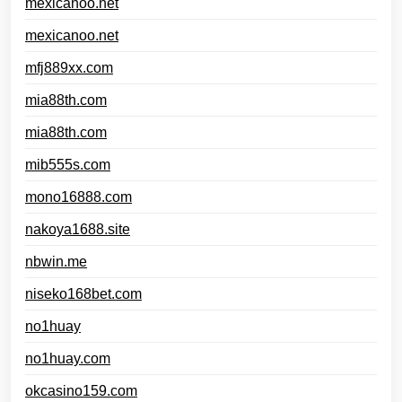
mexicanoo.net
mexicanoo.net
mfj889xx.com
mia88th.com
mia88th.com
mib555s.com
mono16888.com
nakoya1688.site
nbwin.me
niseko168bet.com
no1huay
no1huay.com
okcasino159.com