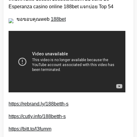
Esperanza casino online 188bet แจกบ่อย Top 54
ขอขอบคุณweb
188bet
https://rebrand.ly/188betth-s
https://cutly.info/188betth-s
https://bitt.to/l3fumm