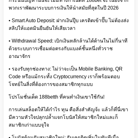
กระนั้นปัญหานั้นจะไม่มีทางกำเนิดที่ 188bet จ้ะ เนื่องจาก
พวกเราพัฒนาระบบการเงินให้นำสมัยที่สุดในปี 2026
• Smart Auto Deposit: ฝากเงินปุ๊บ เครดิตเข้าปั๊บ ไม่ต้องส่ง
สลิปให้แอดมินยืนยันให้เสียเวลา
• Withdrawal Speed: เบิกเงินหลักล้านได้ด้านในไม่กี่นาที
ด้วยระบบการเชื่อมต่อตรงกับแบงค์ชั้นหนึ่งทั่วราช
อาณาจักร
• รองรับทุกช่องทาง: ไม่ว่าจะเป็น Mobile Banking, QR
Code หรือแม้กระทั้ง Cryptocurrency เราก็พร้อมตอบ
โจทย์ในสิ่งที่ต้องการของสมาชิกทุกแบบ
โปรโมชั่นเด็ด 188betth ที่คนทำเงินเขาใช้กัน!
การเล่นสล็อตให้ได้กำไร ทุน คือสิ่งสำคัญจ้ะ แล้วก็ที่นี่เขา
มีความหัวใจปลุกปล้ำแจกโบนัสให้สมาชิกใหม่และก็
สมาชิกเก่าแบบจุใจ
• โบนัสต้อนรับสมาชิกใหม่: รับเครดิตเพิ่มในทันทีเมื่อ