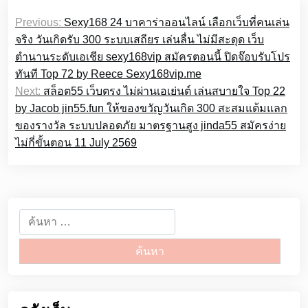
แนะแนว
Previous:
Sexy168 24 บาคาร่าออนไลน์ เลือกเว็บที่คนเล่น
เรื่อง
จริง วันเกิดรับ 300 ระบบเสถียร เล่นลื่น ไม่มีสะดุด เว็บ
ตำนานระดับเอเชีย sexy168vip สมัครตอนนี้ ปิดจ๊อบรับโปร
ทันที Top 72 by Reece Sexy168vip.me
Next:
สล็อต55 เว็บตรง ไม่ผ่านเอเย่นต์ เล่นสบายใจ Top 22
by Jacob jin55.fun ให้ของขวัญวันเกิด 300 สะสมแต้มแลก
ของรางวัล ระบบปลอดภัย มาตรฐานสูง jinda55 สมัครง่าย
ไม่กี่ขั้นตอน 11 July 2569
ค้นหา
สำหรับ: