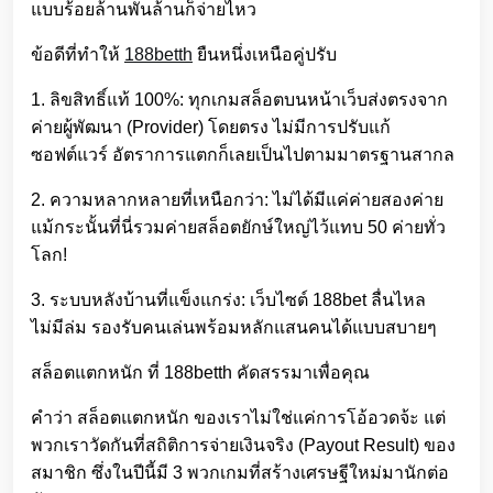
แบบร้อยล้านพันล้านก็จ่ายไหว
ข้อดีที่ทำให้
188betth
ยืนหนึ่งเหนือคู่ปรับ
1. ลิขสิทธิ์แท้ 100%: ทุกเกมสล็อตบนหน้าเว็บส่งตรงจาก
ค่ายผู้พัฒนา (Provider) โดยตรง ไม่มีการปรับแก้
ซอฟต์แวร์ อัตราการแตกก็เลยเป็นไปตามมาตรฐานสากล
2. ความหลากหลายที่เหนือกว่า: ไม่ได้มีแค่ค่ายสองค่าย
แม้กระนั้นที่นี่รวมค่ายสล็อตยักษ์ใหญ่ไว้แทบ 50 ค่ายทั่ว
โลก!
3. ระบบหลังบ้านที่แข็งแกร่ง: เว็บไซต์ 188bet ลื่นไหล
ไม่มีล่ม รองรับคนเล่นพร้อมหลักแสนคนได้แบบสบายๆ
สล็อตแตกหนัก ที่ 188betth คัดสรรมาเพื่อคุณ
คำว่า สล็อตแตกหนัก ของเราไม่ใช่แค่การโอ้อวดจ้ะ แต่
พวกเราวัดกันที่สถิติการจ่ายเงินจริง (Payout Result) ของ
สมาชิก ซึ่งในปีนี้มี 3 พวกเกมที่สร้างเศรษฐีใหม่มานักต่อ