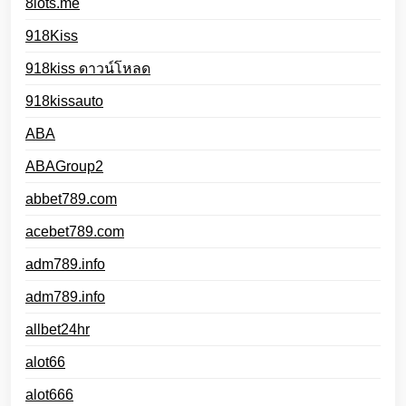
8lots.me
918Kiss
918kiss ดาวน์โหลด
918kissauto
ABA
ABAGroup2
abbet789.com
acebet789.com
adm789.info
adm789.info
allbet24hr
alot66
alot666